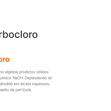
rbocloro
oro
alginina, produtos sólidos
 química: NaOH. Dependendo do
dividido em álcalis espessos,
manho de partícula.